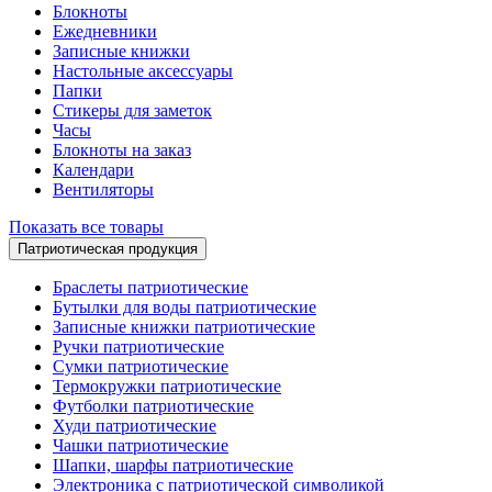
Блокноты
Ежедневники
Записные книжки
Настольные аксессуары
Папки
Стикеры для заметок
Часы
Блокноты на заказ
Календари
Вентиляторы
Показать все товары
Патриотическая продукция
Браслеты патриотические
Бутылки для воды патриотические
Записные книжки патриотические
Ручки патриотические
Сумки патриотические
Термокружки патриотические
Футболки патриотические
Худи патриотические
Чашки патриотические
Шапки, шарфы патриотические
Электроника с патриотической символикой