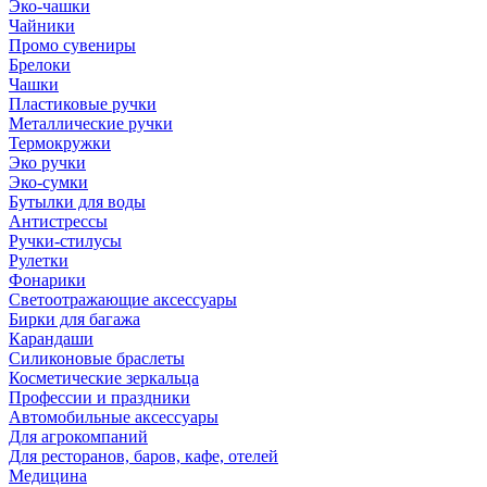
Эко-чашки
Чайники
Промо сувениры
Брелоки
Чашки
Пластиковые ручки
Металлические ручки
Термокружки
Эко ручки
Эко-сумки
Бутылки для воды
Антистрессы
Ручки-стилусы
Рулетки
Фонарики
Светоотражающие аксессуары
Бирки для багажа
Карандаши
Силиконовые браслеты
Косметические зеркальца
Профессии и праздники
Автомобильные аксессуары
Для агрокомпаний
Для ресторанов, баров, кафе, отелей
Медицина