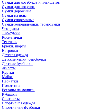
Сумки для ноутбуков и планшетов
Сумки для покупок
Сумки дорожные
Сумки на пояс
Сумки спортивные
Сумки-холодильники, термосумки
Чемоданы
Эко-сумки
Косметички
Текстиль
Брюки, шорты
Ветровки
Детская одежда
Детские кепки, бейсболки
Детские футболки
Жилеты
Куртки
Майки
Перчатки
Полотенца
Регланы на молнии
Рубашки
Свитшоты
Спортивная одежда
Спортивные футболки