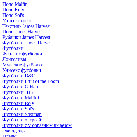
Поло Malfini
Поло Roly
Поло Sol's
Унисекс поло
Текстиль James Harvest
Поло James Harvest
Рубашки James Harvest
Футболки James Harvest
Футболки
Женские футболки
Лонгсливы
Мужские футболки
Унисекс футболки
Футболки B&C
Футболки Fruit of the Loom
Футболки Gildan
Футболки JHK
Футболки Malfini
Футболки Roly
Футболки Sol's
Футболки Stedman
Футболки оверсайз
Футболки с v-образным вырезом
Эко одежда
Пледы