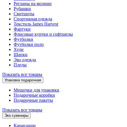
Регланы на молнии
Рубашки
Свитшоты
Спортивная одежда
Текстиль James Harvest
Фартуки
Флисовые куртки и софтшелы
Футболки
Футболки поло
Худи
Шапки
Эко одежда
Пледы
Показать все товары
Упаковка подарочная
Мешочки для упаковки
Подарочные коробки
Подарочные пакеты
Показать все товары
Эко сувениры
Карандаши