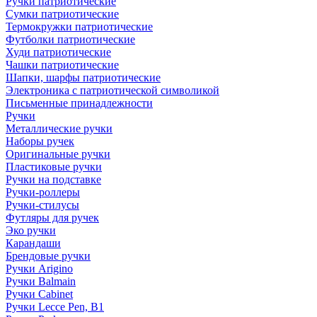
Ручки патриотические
Сумки патриотические
Термокружки патриотические
Футболки патриотические
Худи патриотические
Чашки патриотические
Шапки, шарфы патриотические
Электроника с патриотической символикой
Письменные принадлежности
Ручки
Металлические ручки
Наборы ручек
Оригинальные ручки
Пластиковые ручки
Ручки на подставке
Ручки-роллеры
Ручки-стилусы
Футляры для ручек
Эко ручки
Карандаши
Брендовые ручки
Ручки Arigino
Ручки Balmain
Ручки Cabinet
Ручки Lecce Pen, B1