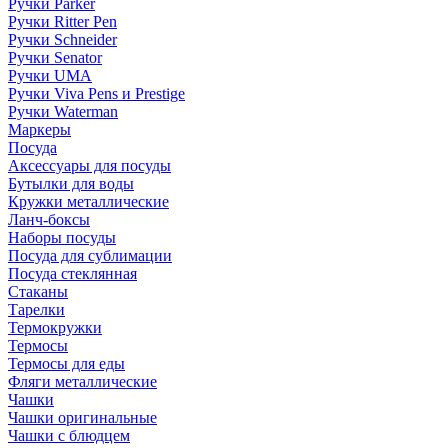
Ручки Parker
Ручки Ritter Pen
Ручки Schneider
Ручки Senator
Ручки UMA
Ручки Viva Pens и Prestige
Ручки Waterman
Маркеры
Посуда
Аксессуары для посуды
Бутылки для воды
Кружки металлические
Ланч-боксы
Наборы посуды
Посуда для сублимации
Посуда стеклянная
Стаканы
Тарелки
Термокружки
Термосы
Термосы для еды
Фляги металлические
Чашки
Чашки оригинальные
Чашки с блюдцем