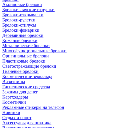
Акриловые брелоки
Брелоки - мягкие игрушки
Брелоки-открывалки
Брелоки-рулетки
Брелоки-стилусы
Брелоки-фонарики
Деревянные брелоки
Кожаные брелоки
Металлические брелоки
Многофункциональные брелоки
Оригинальные брелоки
Пластиковые брелоки
Светоотражающие брелоки
Тканевые брелоки
Косметические зеркальца
Визитницы
Гигиенические средства
Зажимы для денег
Картхолдеры
Косметички
Рекламные стикеры на телефон
Новинки
Отдых и спорт
Аксессуары для пикника
Велосипедные аксессуары