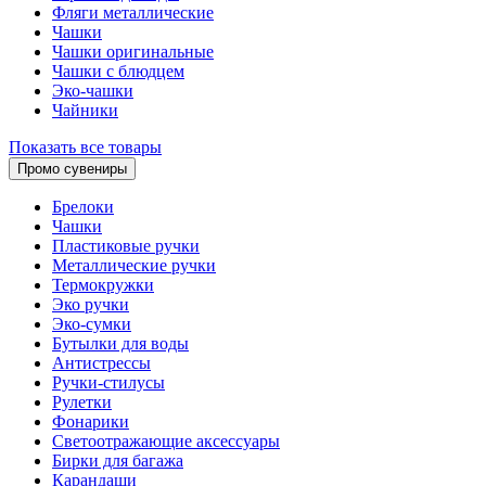
Фляги металлические
Чашки
Чашки оригинальные
Чашки с блюдцем
Эко-чашки
Чайники
Показать все товары
Промо сувениры
Брелоки
Чашки
Пластиковые ручки
Металлические ручки
Термокружки
Эко ручки
Эко-сумки
Бутылки для воды
Антистрессы
Ручки-стилусы
Рулетки
Фонарики
Светоотражающие аксессуары
Бирки для багажа
Карандаши