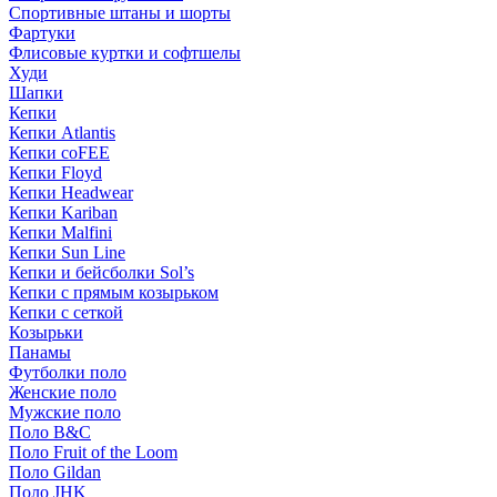
Спортивные штаны и шорты
Фартуки
Флисовые куртки и софтшелы
Худи
Шапки
Кепки
Кепки Atlantis
Кепки coFEE
Кепки Floyd
Кепки Headwear
Кепки Kariban
Кепки Malfini
Кепки Sun Line
Кепки и бейсболки Sol’s
Кепки с прямым козырьком
Кепки с сеткой
Козырьки
Панамы
Футболки поло
Женские поло
Мужские поло
Поло B&C
Поло Fruit of the Loom
Поло Gildan
Поло JHK